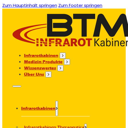
Zum Hauptinhalt springen
Zum Footer springen
Infrarotkabinen
Medizin Produkte
Wissenswertes
Über Uns
Infrarotkabinen
Infrarotkabinen Therapeutica