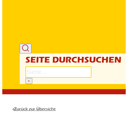
SEITE DURCHSUCHEN
S
u
c
×
h
e
n
Zurück zur Übersicht