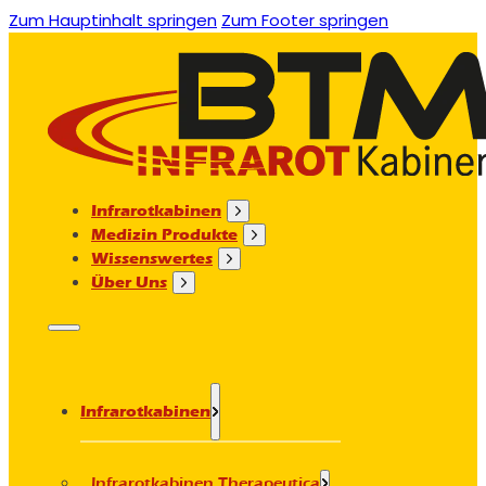
Zum Hauptinhalt springen
Zum Footer springen
Infrarotkabinen
Medizin Produkte
Wissenswertes
Über Uns
Infrarotkabinen
Infrarotkabinen Therapeutica