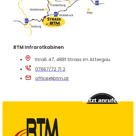
BTM Infrarotkabinen
Straß 47, 4881 Strass im Attergau
07667/72 71 2
office@btm.at
Jetzt anrufen