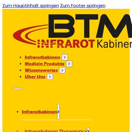
Zum Hauptinhalt springen
Zum Footer springen
Infrarotkabinen
Medizin Produkte
Wissenswertes
Über Uns
Infrarotkabinen
Infrarotkabinen Therapeutica